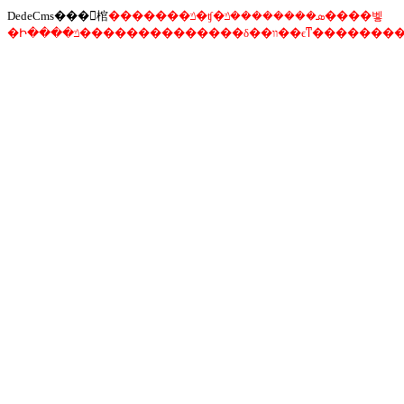
DedeCms���󾯸棺
�������ݿ�ʧ�ܣ��������ݿ����벻