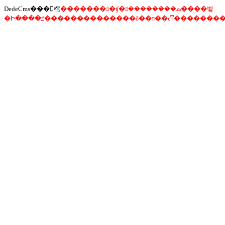
DedeCms���󾯸棺
�������ݿ�ʧ�ܣ��������ݿ����벻