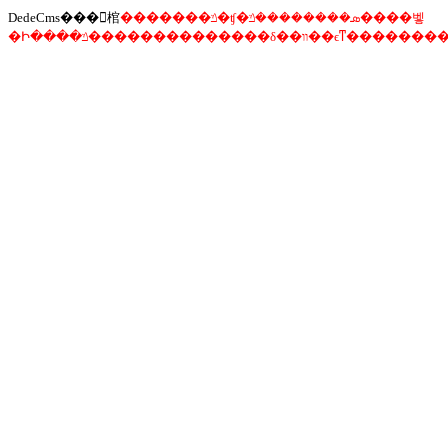
DedeCms���󾯸棺
�������ݿ�ʧ�ܣ��������ݿ����벻