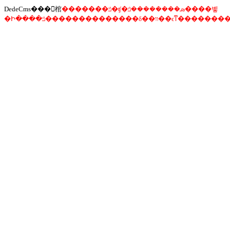
DedeCms���󾯸棺
�������ݿ�ʧ�ܣ��������ݿ����벻