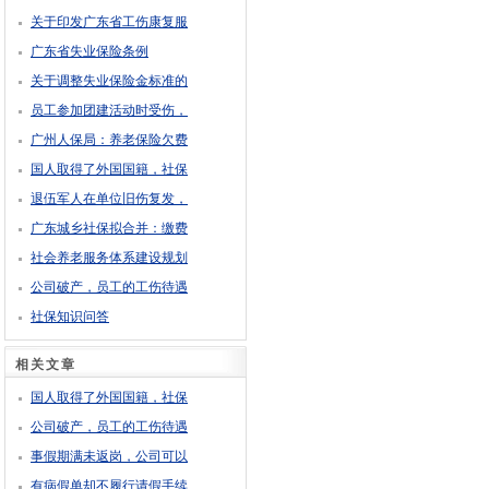
关于印发广东省工伤康复服
广东省失业保险条例
关于调整失业保险金标准的
员工参加团建活动时受伤，
广州人保局：养老保险欠费
国人取得了外国国籍，社保
退伍军人在单位旧伤复发，
广东城乡社保拟合并：缴费
社会养老服务体系建设规划
公司破产，员工的工伤待遇
社保知识问答
相关文章
国人取得了外国国籍，社保
公司破产，员工的工伤待遇
事假期满未返岗，公司可以
有病假单却不履行请假手续