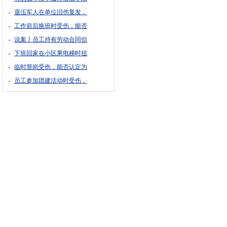
退伍军人在单位旧伤复发，
工作前后换班时受伤，能否
说案丨员工持有劳动合同但
下班回家在小区乘电梯时扭
临时替岗受伤，能否认定为
员工参加团建活动时受伤，