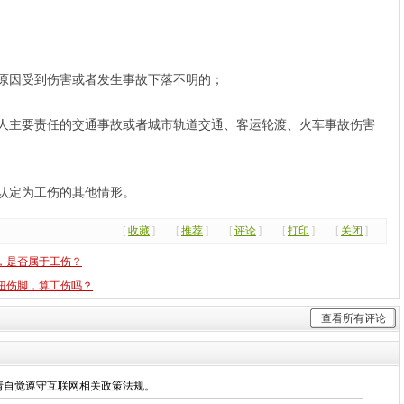
原因受到伤害或者发生事故下落不明的；
人主要责任的交通事故或者城市轨道交通、客运轮渡、火车事故伤害
认定为工伤的其他情形。
[
收藏
]
[
推荐
]
[
评论
]
[
打印
]
[
关闭
]
，是否属于工伤？
扭伤脚，算工伤吗？
查看所有评论
，请自觉遵守互联网相关政策法规。